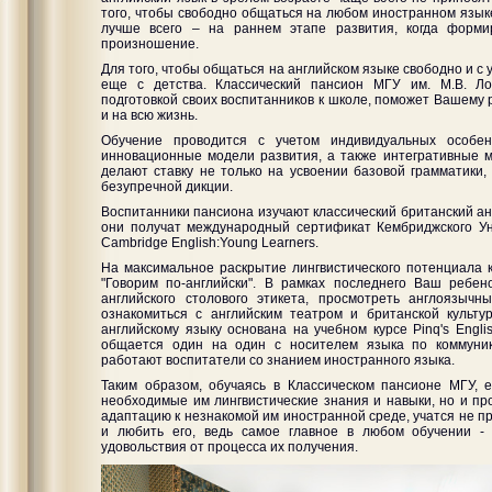
того, чтобы свободно общаться на любом иностранном языке
лучше всего – на раннем этапе развития, когда форми
произношение.
Для того, чтобы общаться на английском языке свободно и с 
еще с детства. Классический пансион МГУ им. М.В. Л
подготовкой своих воспитанников к школе, поможет Вашему 
и на всю жизнь.
Обучение проводится с учетом индивидуальных особен
инновационные модели развития, а также интегративные м
делают ставку не только на усвоении базовой грамматики
безупречной дикции.
Воспитанники пансиона изучают классический британский ан
они получат международный сертификат Кембриджского У
Cambridge English:Young Learners.
На максимальное раскрытие лингвистического потенциала к
"Говорим по-английски". В рамках последнего Ваш ребен
английского столового этикета, просмотреть англоязыч
ознакомиться с английским театром и британской культу
английскому языку основана на учебном курсе Pinq's Engli
общается один на один с носителем языка по коммуник
работают воспитатели со знанием иностранного языка.
Таким образом, обучаясь в Классическом пансионе МГУ, е
необходимые им лингвистические знания и навыки, но и пр
адаптацию к незнакомой им иностранной среде, учатся не пр
и любить его, ведь самое главное в любом обучении -
удовольствия от процесса их получения.