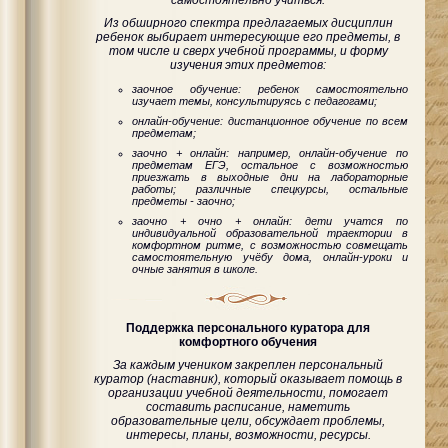
самостоятельно учиться.
Из обширного спектра предлагаемых дисциплин
ребенок выбирает интересующие его предметы, в
том числе и сверх учебной программы, и форму
изучения этих предметов:
заочное обучение: ребенок самостоятельно
изучает темы, консультируясь с педагогами;
онлайн-обучение: дистанционное обучение по всем
предметам;
заочно + онлайн: например, онлайн-обучение по
предметам ЕГЭ, остальное с возможностью
приезжать в выходные дни на лабораторные
работы; различные спецкурсы, остальные
предметы - заочно;
заочно + очно + онлайн: дети учатся по
индивидуальной образовательной траектории в
комфортном ритме, с возможностью совмещать
самостоятельную учёбу дома, онлайн-уроки и
очные занятия в школе.
Поддержка персонального куратора для
комфортного обучения
За каждым учеником закреплен персональный
куратор (наставник), который оказывает помощь в
организации учебной деятельности, помогает
составить расписание, наметить
образовательные цели, обсуждает проблемы,
интересы, планы, возможности, ресурсы.