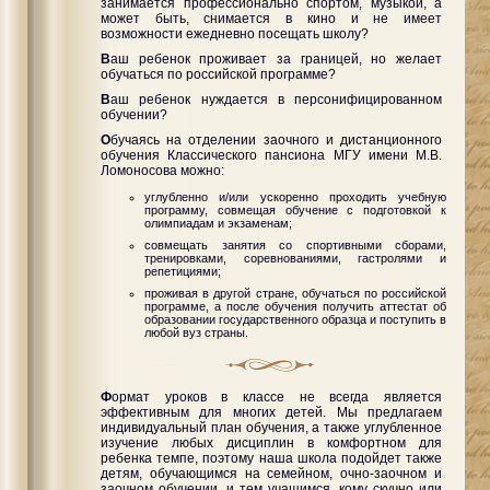
занимается профессионально спортом, музыкой, а
может быть, снимается в кино и не имеет
возможности ежедневно посещать школу?
B
аш ребенок проживает за границей, но желает
обучаться по российской программе?
B
аш ребенок нуждается в персонифицированном
обучении?
O
бучаясь на отделении заочного и дистанционного
обучения Классического пансиона МГУ имени М.В.
Ломоносова можно:
углубленно и/или ускоренно проходить учебную
программу, совмещая обучение с подготовкой к
олимпиадам и экзаменам;
совмещать занятия со спортивными сборами,
тренировками, соревнованиями, гастролями и
репетициями;
проживая в другой стране, обучаться по российской
программе, а после обучения получить аттестат об
образовании государственного образца и поступить в
любой вуз страны.
Ф
ормат уроков в классе не всегда является
эффективным для многих детей. Мы предлагаем
индивидуальный план обучения, а также углубленное
изучение любых дисциплин в комфортном для
ребенка темпе, поэтому наша школа подойдет также
детям, обучающимся на семейном, очно-заочном и
заочном обучении, и тем учащимся, кому скучно или