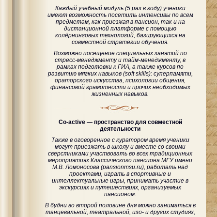
Каждый учебный модуль (5 раз в году) ученики
имеют возможность посетить интенсивы по всем
предметам, как приезжая в пансион, так и на
дистанционной платформе с помощью
колёрнинговых технологий, базирующихся на
совместной стратегии обучения.
Возможно посещение специальных занятий по
стресс-менеджменту и тайм-менеджменту, в
рамках подготовки к ГИА, а также курсов по
развитию мягких навыков (soft skills): суперпамяти,
ораторского искусства, психологии общения,
финансовой грамотности и прочих необходимых
жизненных навыков.
Co-active — пространство для совместной
деятельности
Также в оговоренное с куратором время ученики
могут приезжать в школу и вместе со своими
сверстниками участвовать во всех традиционных
мероприятиях Классического пансиона МГУ имени
М.В. Ломоносова (pansionmsu.ru), работать над
проектами, играть в спортивные и
интеллектуальные игры, принимать участие в
экскурсиях и путешествиях, организуемых
пансионом.
В будни во второй половине дня можно заниматься в
танцевальной, театральной, изо- и других студиях,