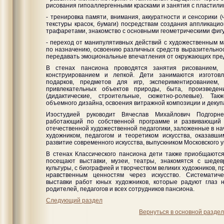
рисования гипоаллергенными красками и занятия с пластили
- тренировка памяти, внимания, аккуратности и сенсорики (
текстуры красок, бумаги) посредствам создания аппликаци
трафаретами, знакомство с основными геометрическими фиг
- переход от манипулятивных действий с художественным м
по назначению, освоению различных средств выразительно
передавать эмоциональные впечатления от окружающих пред
В стенах пансиона проводятся занятия рисованием, 
конструированием и лепкой. Дети занимаются изготовл
подарков, предметов для игр, экспериментированием, 
привлекательных объектов природы, быта, произведен
(дидактические, строительные, сюжетно-ролевые). Так
объемного дизайна, освоения витражной композиции и декуп
Изостудией руководит Вячеслав Михайлович Подгорне
работающий по собственной программе и развивающий 
отечественной художественной педагогики, заложенные в на
художником, педагогом и теоретиком искусства, оказавш
развитие современного искусства, выпускником Московского 
В стенах Классического пансиона дети также приобщаются 
посещают выставки, музеи, театры, знакомятся с шеде
культуры, с биографией и творчеством великих художников, 
нравственным ценностям через искусство. Систематиче
выставки работ юных художников, которые радуют глаз н
родителей, педагогов и всех сотрудников пансиона.
Следующий раздел
Вернуться в основной раздел