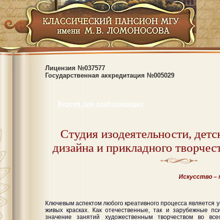
Лицензия №037577
Государственная аккредитация №005029
Версия для слабовидящих
Студия изодеятельности, детс
дизайна и прикладного творчес
Искусство – 
Ключевым аспектом любого креативного процесса является ум
живых красках. Как отечественные, так и зарубежные пс
значение занятий художественным творчеством во все