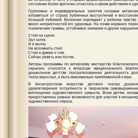
состоянии более критично отнестись к своим действиям и сд
Групповые и индивидуальные занятия основам актерско
избавиться от страха публичных выступлений и восстанов
большой публикой. Волнение порождает у ребенка чувство 
много неприятностей его здоровью. На почве нервного пер
психические травмы, устойчивое заикание и другие нарушени
Стою на сцене.
Зал затих.
И я молчу.
Не вспомнить стих!
Стою и думаю о том,
Сейчас реветь или потом...
Авторы программы по актерскому мастерству Классическог
серьезно относятся к вопросам эмоционального благоп
дошкольном детстве театрализованная деятельность до
театр взрослых, а быть максимально приближенной к игре.
В бесхитростном искусстве детского театра дошкол
удовлетворения потребности в творческом самовыражении
воплощении художественного замысла. Всем детям, незав
предоставлены равные возможности для участия в инсценир
художественного образа.