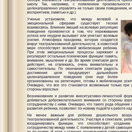
школу. Так, например, с появлением произвольности
целенаправленно управлять не только своим поведением, н
восприятием, памятью и др.).
Ученые установили, что между волевой и
эмоциональной сферами существует тесная
взаимосвязь. Влияние эмоций на волевую регуляцию
поведения проявляется в том, что переживание
успеха или неудачи вызывает или угнетает волевые
усилия. Атмосфера праздника, которая создается
вокруг театрализованной деятельности, в известной
мере способствует волевой мобилизации ребенка.
При этом эмоциональные процессы заряжают и
регулируют остальные психические функции: память,
внимание, мышление и др. Во время спектакля дети
действуют, не отвлекаясь, очень внимательны и
самостоятельны. По окончании спектакля радость
достижения цели продуцирует дальнейшее
целенаправленное поведение (они еще более
организованны на репетициях, готовы к мобилизации усили
Очевидно, что все это становится возможным только при
стороны взрослых
Возникновение и развитие внеситуативно-личностной фо
добиваться доброжелательного внимания со стороны взро
сотрудничеству с ними. Очевидно, что такого рода общение
развития ребенка, позволяет по-новому подойти к работе на
Не менее важным для ребенка дошкольного возрас
театрализованной деятельности. Участвуя в спектакле, ре
координировать функции, что способствует создани
сотрудничеству между ними. С появлением у детей самооце
их по ролям. И хотя у старших дошкольников самооценка ч