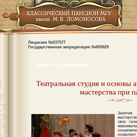
Лицензия №037577
Государственная аккредитация №005029
Версия для слабовидящих
Театральная студия и основы а
мастерства при п
Занятия 
мастерств
свои тал
максима
ознаком
позволяе