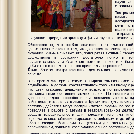
научиться
стороны ха
Театральна
памяти 
ассоциати
речь отв
правильног
то время 
– улучшает природную органику и физическую пластичность.
Общеизвестно, что особое значение театрализованной
дошкольника состоит в том, что действия на сцене прои
ситуации. Ученые считают, что, приобретая активный хара
дошкольника в состоянии достаточно полно и точ
действительность, а благодаря яркости, легкости и быс
добиваться в своем творчестве оригинальных решений.
Таким образом, театрализованная деятельность занимает к
ребенка.
В актерском мастерстве средства выразительности (жесты,
случайными, а должны соответствовать тому или иному сце
что дети старшего дошкольного возраста по выражению
эмоциональные состояния других людей. По внешним пр
удивление, радость, спокойствие и устанавливать связь ме
событиями, которые их вызывают. Кроме того, дети начинаю
поступки, действия могут восприниматься людьми по-раз
позволяет в работе с детьми в театрализованной деяте
средств выразительности для передачи того или ино
содержательное общение взрослого с ребенком и детей д
образа создает благоприятные условия для развития у
переживаниям, понимать свое эмоциональное состояние и да
Особую значимость театрализованная деятельность приоб