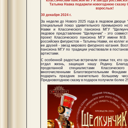
Классический пансион МГУ и звезда российског
Татьяна Навка подарили новогоднюю сказку б
взрослых!
30 декабря 2024 г.
За неделю до Нового 2025 года в ледовом дворце
специальный показ удивительного премьерного н
Навки и Классического пансиона МГУ “Щелкунч
ледовое представление “Щелкунчик” - это совмес
проект Классического пансиона МГУ имени М.В.
российских фигуристов – Татьяны Навки, ее коллег 
ее друзей - звезд мирового фигурного катания. Вос
пансиона МГУ по традиции участвовали в постанов
артистами.
С особенной радостью встречали семьи тех, кто с
отдал жизнь, защищая нашу Родину. Благод
проделанной специалистами Классическ
многочисленными Благотворительными Фондами
подарить праздник значительно большему чис
Предновогоднюю сказку в подарок получили более 2