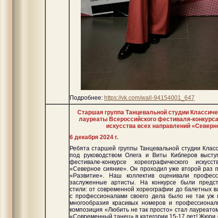
Подробнее:
https://vk.com/wall-94154001_647
Старшая группа Танцевальной студии Классиче
лауреаты Всероссийского фестиваля-конкурса
искусства всех направлений «Северн
6 декабря 2024 г.
Ребята старшей группы Танцевальной студии Клас
под руководством Олега и Виты Киблеров высту
фестивале-конкурсе хореографического искусс
«Северное сияние». Он проходил уже второй раз
«Развитие». Наш коллектив оценивали профес
заслуженные артисты. На конкурсе были предс
стили: от современной хореографии до балетных в
с профессионалами своего дела было не так уж 
многообразия красивых номеров и профессионал
композиция «Любить не так просто» стал лауреатом
«Современный танец» в категории 15-17 лет! Жюри