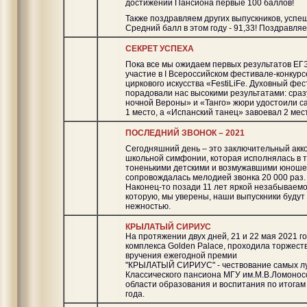
достижений Пансиона первые 100 баллов!
Также поздравляем других выпускников, успе
Средний балл в этом году - 91,33! Поздравля
СЕКРЕТ УСПЕХА
Пока все мы ожидаем первых результатов ЕГ
участие в I Всероссийском фестивале-конкурс
циркового искусства «FestiLiFe. Духовный фес
порадовали нас высокими результатами: сраз
ночной Вероны» и «Танго» жюри удостоили са
1 место, а «Испанский танец» завоевал 2 мес
ПОСЛЕДНИЙ ЗВОНОК – 2021
Сегодняшний день – это заключительный акк
школьной симфонии, которая исполнялась в 
тоненькими детскими и возмужавшими юноше
сопровождалась мелодией звонка 20 000 раз.
Наконец-то позади 11 лет яркой незабываем
которую, мы уверены, наши выпускники будут
нежностью.
КРЫЛАТЫЙ СИРИУС
На протяжении двух дней, 21 и 22 мая 2021 го
комплекса Golden Palace, проходила торжес
вручения ежегодной премии
"КРЫЛАТЫЙ СИРИУС" - чествование самых л
Классического пансиона МГУ им.М.В.Ломоносо
области образования и воспитания по итогам
года.