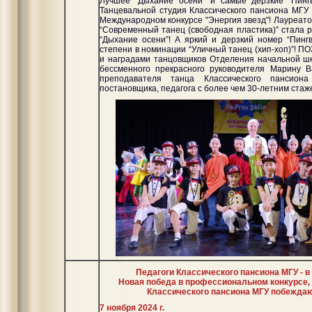
Лучшее “Дыхание осени” и самые дерзкие “Пинг
Танцевальной студия Классического пансиона МГУ
Международном конкурсе "Энергия звезд"! Лауреато
“Современный танец (свободная пластика)” стала 
“Дыхание осени”! А яркий и дерзкий номер “Пингв
степени в номинации “Уличный танец (хип-хоп)”! 
и наградами танцовщиков Отделения начальной шк
бессменного прекрасного руководителя Марину В
преподавателя танца Классического пансиона
постановщика, педагога с более чем 30-летним стаж
Педагоги Классического пансиона МГУ - в
Новая победа в профессиональном конкурсе, 
Классического пансиона МГУ побеждаю
7 ноября 2024 г.