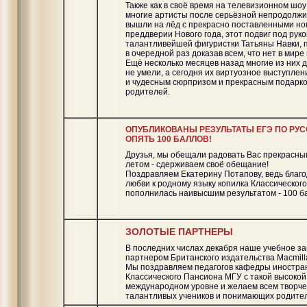
Также как в своё время на телевизионном шо
многие артисты после серьёзной непродолжи
вышли на лёд с прекрасно поставленными ном
преддверии Нового года, этот подвиг под рук
талантливейшей фигуристки Татьяны Навки, 
в очередной раз доказав всем, что нет в мире
Ещё несколько месяцев назад многие из них д
не умели, а сегодня их виртуозное выступле
и чудесным сюрпризом и прекрасным подарко
родителей.
ОПУБЛИКОВАНЫ РЕЗУЛЬТАТЫ ЕГЭ ПО РУС
ОПЯТЬ 100 БАЛЛОВ!
Друзья, мы обещали радовать Вас прекрасны
летом - сдерживаем своё обещание!
Поздравляем Екатерину Потапову, ведь благо
любви к родному языку копилка Классическог
пополнилась наивысшим результатом - 100 б
ЗОЛОТЫЕ ПАРТНЕРЫ
В последних числах декабря наше учебное з
партнером Британского издательства Macmill
Мы поздравляем педагогов кафедры иностра
Классического Пансиона МГУ с такой высокой
международном уровне и желаем всем творче
талантливых учеников и понимающих родите