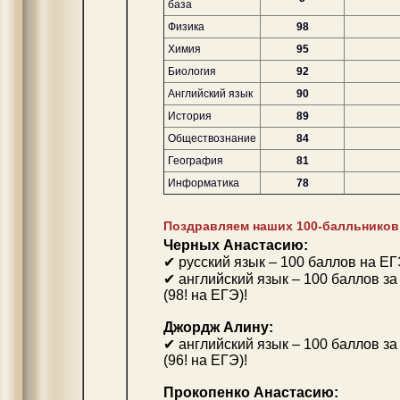
база
Физика
98
Химия
95
Биология
92
Английский язык
90
История
89
Обществознание
84
География
81
Информатика
78
Поздравляем наших 100-балльников
Черных Анастасию:
✔ русский язык – 100 баллов на ЕГ
✔ английский язык – 100 баллов з
(98! на ЕГЭ)!
Джордж Алину:
✔ английский язык – 100 баллов з
(96! на ЕГЭ)!
Прокопенко Анастасию: