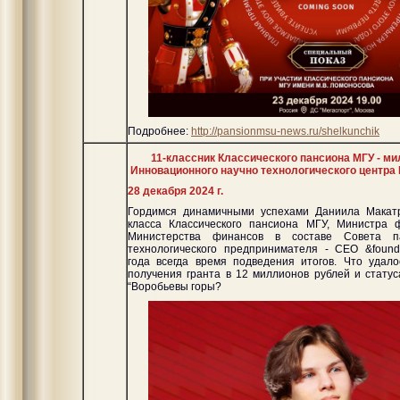
Подробнее:
http://pansionmsu-news.ru/shelkunchik
11-классник Классического пансиона МГУ - ми
Инновационного научно технологического центра
28 декабря 2024 г.
Гордимся динамичными успехами Даниила Макатр
класса Классического пансиона МГУ, Министра ф
Министерства финансов в составе Совета п
технологического предпринимателя - CEO &found
года всегда время подведения итогов. Что удал
получения гранта в 12 миллионов рублей и стат
“Воробьевы горы?