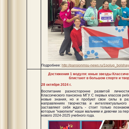
Подробнее:
http://pansionmsu-news.ru/1polug_bolsh
Достижения 1 модуля: юные звезды Классиче
блистают в большом спорте и твор
28 октября 2024 г.
Воспитание разносторонне развитой личност
Классического пансиона МГУ. С первых классов реб
новые знания, но и пробуют свои силы в раз
направлениях творчества и интеллектуального
заставляют себя ждать - стоит только познаком
которые "накопили" наши мальчики и девочки за пе
нового 2024-2025 учебного года.