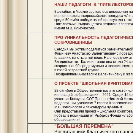
НАШИ ПЕДАГОГИ В "ЛИГЕ ЛЕКТОРО
8 декабря, в Москве состоялось церемония н
первого сезона всероссийского конкурса «Лиг
среди 50 имён победителей прозвучало такж
Николаевича, выдающегося педагога Классич
имени М.В. Ломоносова.
ПРО УНИКАЛЬНОСТЬ ПЕДАГОГИЧЕС
СОКРОВИЩНИЦЫ
Сегодня мы хотим поделиться замечательной
Фомичеву Анастасию Валентиновну с победой
плаванию на открытой воде. На очередном эт
Владивостоке - Калининграде она стала 24 с
возрастов и 90 среди мужчин и женщин всех в
в своей возрастной группе!
Поздравляем Анастасию Валентиновну и жел
О ПРОЕКТЕ "ШКОЛЬНАЯ КРИПТОВА
28 октября в Общественной палате состоялс
инноваций в образовании – 2021. Среди 15 
участник Конкурса СОТ Пронев Николай Нико
подопечным, учеником 7 класса Классическо
М.В.Ломоносова Александром Луниным.
Они представили проект «Школьная криптов
победу в номинации от Рыбаков Фонда «Лаб
образования»!
"БОЛЬШАЯ ПЕРЕМЕНА"
Воспитанники Классического панс