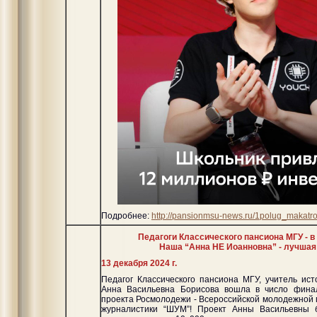
Подробнее:
http://pansionmsu-news.ru/1polug_makatr
Педагоги Классического пансиона МГУ - в
Наша “Анна НЕ Иоанновна” - лучшая
13 декабря 2024 г.
Педагог Классического пансиона МГУ, учитель ис
Анна Васильевна Борисова вошла в число фина
проекта Росмолодежи - Всероссийской молодежной 
журналистики “ШУМ”! Проект Анны Васильевны 