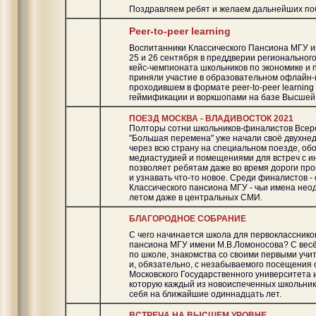
Поздравляем ребят и желаем дальнейших по
Рeer-to-peer learning
Воспитанники Классического Пансиона МГУ 
25 и 26 сентября в преддверии региональног
кейс-чемпионата школьников по экономике и
приняли участие в образовательном офлайн-
проходившем в формате peer-to-peer learning
геймификации и воркшопами на базе Высшей
ПОЕЗД МОСКВА - ВЛАДИВОСТОК 2021
Полторы сотни школьников-финалистов Всеро
"Большая перемена" уже начали своё двухне
через всю страну на специальном поезде, о
медиастудией и помещениями для встреч с и
позволяет ребятам даже во время дороги про
и узнавать что-то новое. Среди финалистов -
Классического пансиона МГУ - чьи имена нео
летом даже в центральных СМИ.
БЛАГОРОДНОЕ СОБРАНИЕ
С чего начинается школа для первокласснико
пансиона МГУ имени М.В.Ломоносова? С весёл
по школе, знакомства со своими первыми учи
и, обязательно, с незабываемого посещения 
Московского Государственного университета
которую каждый из новоиспеченных школьник
себя на ближайшие одиннадцать лет.
ВСТРЕЧА НА ВЫСШЕМ УРОВНЕ