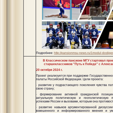
Подробнее:
http://pansionmsu-news.ru/1modul-dostige
В Классическом пансионе МГУ стартовал про
старшеклассников "Путь к Победе" с Алекс
20 октября 2024 г.
Проект реализуется при поддержке Государственн
палаты Российской Федерации. Цели проекта:
· развитие у подрастающего поколения чувства па
свою страну;
· формирование активной гражданской позици
актуальную политическую и геополитическую п
успехами России и вызовами, которым она противос
· развитие навыков аргументированной дискусси
взвешенного и информированного мнения и ум