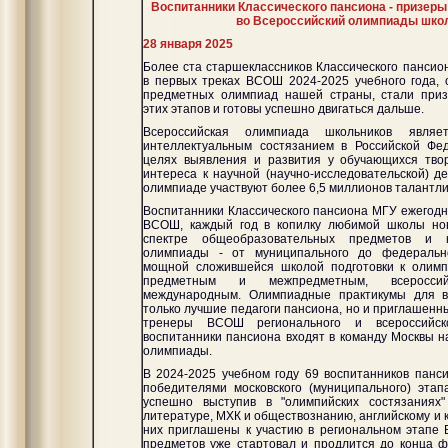
Воспитанники Классического пансиона - призер
во Всероссийский олимпиады шко
28 января 2025
Более ста старшеклассников Классического пансио
в первых треках ВСОШ 2024-2025 учебного года,
предметных олимпиад нашей страны, стали при
этих этапов и готовы успешно двигаться дальше.
Всероссийская олимпиада школьников явля
интеллектуальным состязанием в Российской Фе
целях выявления и развития у обучающихся твор
интереса к научной (научно-исследовательской) д
олимпиаде участвуют более 6,5 миллионов талантли
Воспитанники Классического пансиона МГУ ежегодн
ВСОШ, каждый год в копилку любимой школы но
спектре общеобразовательных предметов и 
олимпиады - от муниципального до федерально
мощной сложившейся школой подготовки к олимп
предметным и межпредметным, всеросси
международным. Олимпиадные практикумы для в
только лучшие педагоги пансиона, но и приглашенны
тренеры ВСОШ регионального и всероссийско
воспитанники пансиона входят в команду Москвы н
олимпиады.
В 2024-2025 учебном году 69 воспитанников панс
победителями московского (муниципального) эта
успешно выступив в "олимпийских состязаниях
литературе, МХК и обществознанию, английскому и к
них приглашены к участию в региональном этапе
предметов уже стартовал и продлится до конца 