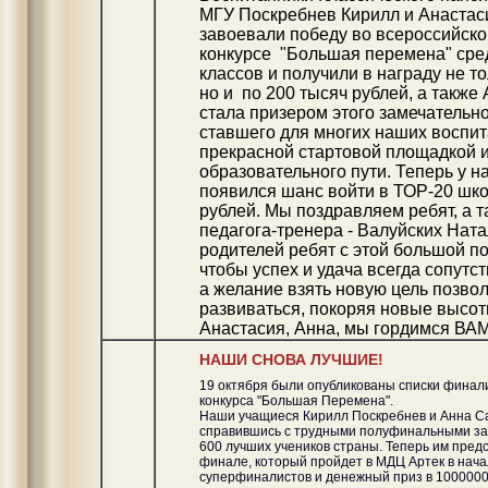
МГУ Поскребнев Кирилл и Анаста
завоевали победу во всероссийск
конкурсе "Большая перемена" сре
классов и получили в награду не то
но и по 200 тысяч рублей, а также
стала призером этого замечательно
ставшего для многих наших воспи
прекрасной стартовой площадкой 
образовательного пути. Теперь у 
появился шанс войти в ТОР-20 шко
рублей. Мы поздравляем ребят, а 
педагога-тренера - Валуйских Нат
родителей ребят с этой большой п
чтобы успех и удача всегда сопутс
а желание взять новую цель позвол
развиваться, покоряя новые высот
Анастасия, Анна, мы гордимся ВА
НАШИ СНОВА ЛУЧШИЕ!
19 октября были опубликованы списки финал
конкурса "Большая Перемена".
Наши учащиеся Кирилл Поскребнев и Анна С
справившись с трудными полуфинальными за
600 лучших учеников страны. Теперь им пред
финале, который пройдет в МДЦ Артек в нача
суперфиналистов и денежный приз в 1000000