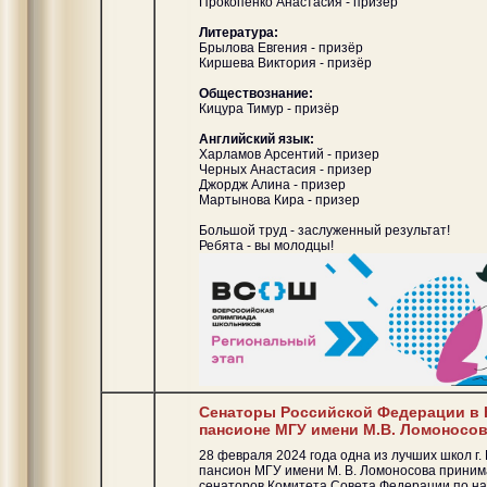
Прокопенко Анастасия - призёр
Литература:
Брылова Евгения - призёр
Киршева Виктория - призёр
Обществознание:
Кицура Тимур - призёр
Английский язык:
Харламов Арсентий - призер
Черных Анастасия - призер
Джордж Алина - призер
Мартынова Кира - призер
Большой труд - заслуженный результат!
Ребята - вы молодцы!
Сенаторы Российской Федерации в 
пансионе МГУ имени М.В. Ломоносо
28 февраля 2024 года одна из лучших школ г.
пансион МГУ имени М. В. Ломоносова принима
сенаторов Комитета Совета Федерации по на