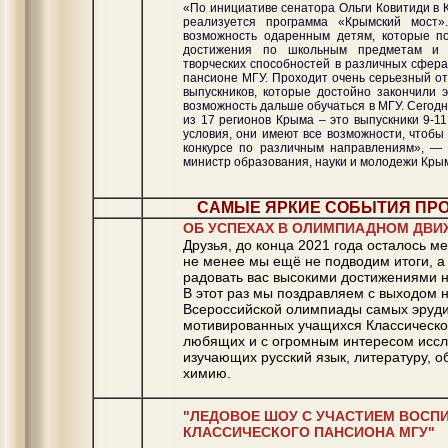
«По инициативе сенатора Ольги Ковитиди в 
реализуется программа «Крымский мост»
возможность одаренным детям, которые п
достижения по школьным предметам и 
творческих способностей в различных сферах
пансионе МГУ. Проходит очень серьезный от
выпускников, которые достойно закончили э
возможность дальше обучаться в МГУ. Сегодн
из 17 регионов Крыма – это выпускники 9-11
условия, они имеют все возможности, чтобы
конкурсе по различным направлениям», —
министр образования, науки и молодежи Кры
САМЫЕ ЯРКИЕ СОБЫТИЯ ПР
ОБ УСПЕХАХ В ОЛИМПИАДНОМ ДВ
Друзья, до конца 2021 года осталось м
не менее мы ещё не подводим итоги, 
радовать вас высокими достижениями 
В этот раз мы поздравляем с выходом 
Всероссийской олимпиады самых эруд
мотивированных учащихся Классическо
любящих и с огромным интересом исс
изучающих русский язык, литературу, 
химию.
"ЛЕДОВОЕ ШОУ С УЧАСТИЕМ ВОСП
КЛАССИЧЕСКОГО ПАНСИОНА МГУ"