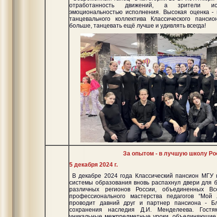
отработанность движений, а зрители иск
эмоциональностью исполнения. Высокая оценка -
танцевального коллектива Классического панс
больше, танцевать ещё лучше и удивлять всегда!
За опытом - в лучшую школу Ро
5 декабря 2024 г.
В декабре 2024 года Классический пансион МГУ 
системы образования вновь распахнул двери для б
различных регионов России, объединенных Все
профессионального мастерства педагогов “Мой 
проводит давний друг и партнер пансиона - Б
сохранения наследия Д.И. Менделеева. Гост
уникальные межпредметные уроки, объединяющие 