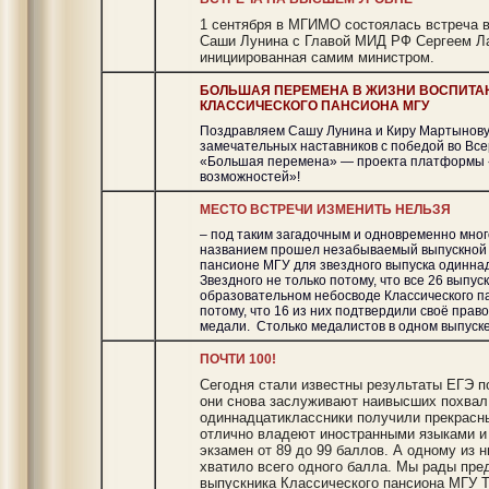
1 сентября в МГИМО состоялась встреча в
Саши Лунина с
Главой МИД РФ Сергеем Л
инициированная самим министром.
БОЛЬШАЯ ПЕРЕМЕНА В ЖИЗНИ ВОСПИТА
КЛАССИЧЕСКОГО ПАНСИОНА МГУ
Поздравляем Сашу Лунина и Киру Мартынову,
замечательных наставников с победой во Все
«Большая перемена» — проекта платформы 
возможностей»!
МЕСТО ВСТРЕЧИ ИЗМЕНИТЬ НЕЛЬЗЯ
– под таким загадочным и одновременно мн
названием прошел незабываемый выпускной -
пансионе МГУ для звездного выпуска одинна
Звездного не только потому, что все 26 выпус
образовательном небосводе Классического па
потому, что 16 из них подтвердили своё прав
медали. Столько медалистов в одном выпуске
ПОЧТИ 100!
Сегодня стали известны результаты ЕГЭ п
они снова заслуживают наивысших похвал
одиннадцатиклассники получили прекрасны
отлично владеют иностранными языками и
экзамен от 89 до 99 баллов. А одному из н
хватило всего одного балла. Мы рады пре
выпускника Классического пансиона МГУ 