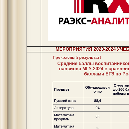
МЕРОПРИЯТИЯ 2023-2024 УЧЕ
Прекрасный результат!
Средние баллы воспитанников
пансиона МГУ-2024 в сравнен
баллами ЕГЭ по Ро
С учето
Обучающиеся
Предмет
до 100 б
очно
победы в
Русский язык
88,4
Литература
94
Математика
90
профиль
Математика
5