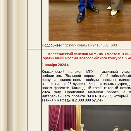
Подробнее:
https://vk.com/wall-94154001_603
Классический пансион МГУ - на 3 месте в ТОП
организаций России Всероссийского конкурса "Б
1 ноября 2024 г.
Классический пансион МГУ - активный участ
победитель "Большой перемены". 5 юбилейный 
конкурса принес новые победы: пансион, единст
вошел в число 25 лучших образовательных учрежде
новом формате "Командный трек", который появил
2024 году. Проделана большая работа, а в
интереснейшего проекта "М.А.Р.Ш.Р.У.Т.", который
звания и награды в 2 000 000 рублей!