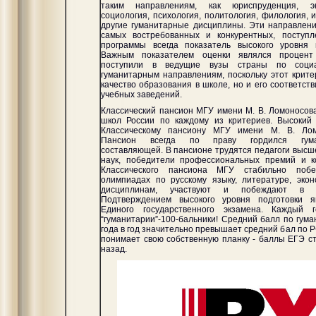
таким направлениям, как юриспруденция, эк
социология, психология, политология, филология, и
другие гуманитарные дисциплины. Эти направлен
самых востребованных и конкурентных, поступ
программы всегда показатель высокого уровня п
Важным показателем оценки являлся процент 
поступили в ведущие вузы страны по социал
гуманитарным направлениям, поскольку этот крите
качество образования в школе, но и его соответс
учебных заведений.
Классический пансион МГУ имени М. В. Ломоносов
школ России по каждому из критериев. Высокий 
Классическому пансиону МГУ имени М. В. Ломо
Пансион всегда по праву гордился гумани
составляющей. В пансионе трудятся педагоги высш
наук, победители профессиональных премий и ко
Классического пансиона МГУ стабильно поб
олимпиадах по русскому языку, литературе, эко
дисциплинам, участвуют и побеждают в тв
Подтверждением высокого уровня подготовки я
Единого государственного экзамена. Каждый
“гуманитарии”-100-бальники! Средний балл по гум
года в год значительно превышает средний бал по Р
понимает свою собственную планку - баллы ЕГЭ ст
назад.