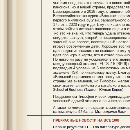
чье имя неоднократно звучало в новостной
пансиона, но и нашей страны, представля
Европарламенте в 2019 году, ставшего по
Всероссийского конкурса «Большая перем
первого миллиона рублей, заработанного 
17 лет в 2020 году и др. Ему не хватило вс
чтобы войти в историю пансиона еще и в с
но это не значит, что теперь удача отвер
свидетельствует, скорей, о несовершенств
заданий был вопрос, посвященный настоль
играют современные дети. Хорошее воспи
одиннадцатиклассника не позволило ему да
идет про игру в карты, что и стало причин
Но никто ни разу не усомнился в его знан
международный экзамен IELTS 7.5 (BP 9) 
подтведил 4 уровень из 6 возможных на 
экзамене HSK по китайскому языку. Благо
«Большой перемене» он мог поступить в 
страны без экзаменов, но Тимофей, желая
свои знания английского и китайского язы
School of Business (Тэджон, Южная Корея).
Поздравляем Тимофея и всех одиннадцати
успешной сдачей экзамена по иностранно
А также не можем не поздравить выпускнико
математику на 92 балла! Мы гордимся Вами!
ПРЕКРАСНЫЕ НОВОСТИ НА ВСЕ 100!
Первые результаты ЕГЭ по литературе добав