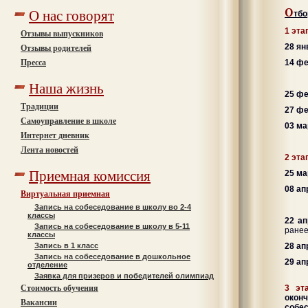
О
О нас говорят
тбо
1 эта
Отзывы выпускников
28 ян
Отзывы родителей
14 фе
Пресса
9-1
Наша жизнь
25 ф
Традиции
27 фе
Самоуправление в школе
03 м
Интернет дневник
Лента новостей
2 эта
Приемная комиссия
25 ма
08 ап
Виртуальная приемная
9-11
Запись на собеседование в школу во 2-4
классы
22 а
Запись на собеседование в школу в 5-11
ранее
классы
28 ап
Запись в 1 класс
Запись на собеседование в дошкольное
29 а
отделение
Заявка для призеров и победителей олимпиад
3 эт
Стоимость обучения
оконч
Вакансии
собес