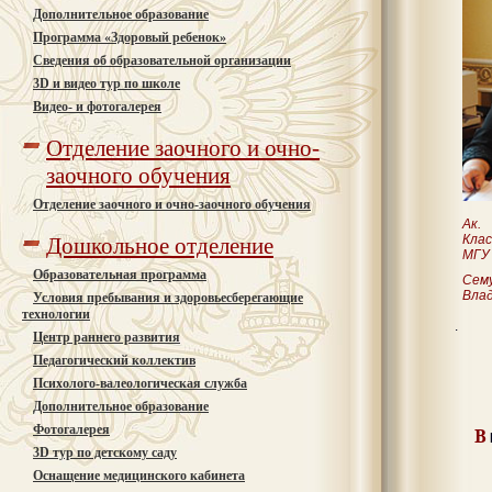
Дополнительное образование
Программа «Здоровый ребенок»
Сведения об образовательной организации
3D и видео тур по школе
Видео- и фотогалерея
Отделение заочного и очно-
заочного обучения
Отделение заочного и очно-заочного обучения
А
Кла
Дошкольное отделение
МГУ 
Образовательная программа
Се
Вла
Условия пребывания и здоровьесберегающие
технологии
.
Центр раннего развития
Педагогический коллектив
Психолого-валеологическая cлужба
Дополнительное образование
Фотогалерея
В
3D тур по детскому саду
Оснащение медицинского кабинета