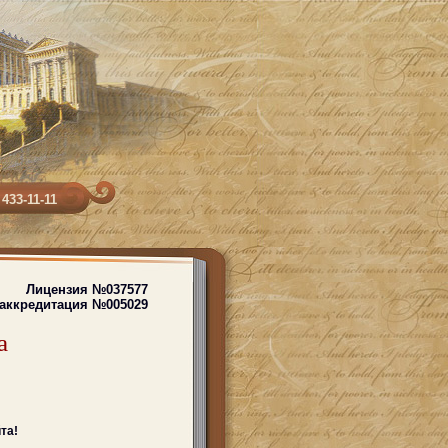
 433-11-11
Лицензия №037577
 аккредитация №005029
а
та!