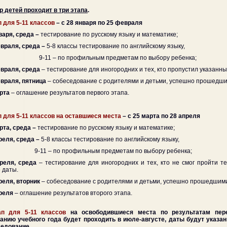
р детей проходит в три этапа
.
п для 5-11 классов
– с 28 января по 25 февраля
варя, среда –
тестирование по русскому языку и математике;
враля, среда –
5-8 классы тестирование по английскому языку,
1 – по профильным предметам по выбору ребенка;
евраля, среда
– тестирование для иногородних и тех, кто пропустил указанн
враля, пятница
–
собеседование с родителями и детьми, успешно прошедши
арта
– оглашение результатов первого этапа.
п для 5-11 классов на оставшиеся места
– с 25 марта по 28 апреля
рта, среда –
тестирование по русскому языку и математике;
реля, среда –
5-8 классы тестирование по английскому языку,
 – по профильным предметам по выбору ребенка;
преля, среда
– тестирование для иногородних и тех, кто не смог пройти т
 даты.
реля, вторник
– собеседование с родителями и детьми, успешно прошедшим
преля
– оглашение результатов второго этапа.
ап для 5-11 классов
на освободившиеся места по результатам пер
анию учебного года будет проходить в июле-августе, даты будут указан
едование.