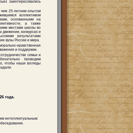
рьез заинтересовались
е чем 25-летним опытом
жившимся коллективом
ммами, основанными на
ективности, а также
кими местами школы во
 движении, конкурсах и
ысокими результатами
шие вузы России и мира.
орально-нравственная
важения и поддержки.
сотрудничестве семьи и
язательно проводим
но, чтобы наши взгляды
падали.
26 года.
им интеллектуальным
обеседование.