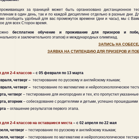
проживающих за границей может быть организовано дистанционное тес
плинам в один день, так и по каждой дисциплине отдельно в разные дни. Д
вке сообщить удобный для вас промежуток времени (дни и часы), мы с Ва
ое для всех Сторон время.
можно
бесплатное обучение и проживание
для призеров и побе
онального и заключительного этапов) и международных олимпиад.
ЗАПИСЬ НА СОБЕСЕД
ЗАЯВКА НА СТИПЕНДИЮ ДЛЯ ПРИЗЕРОВ И П
п для 2-4 классов
– с 05 февраля по 13 марта
враля, четверг –
тестирование по русскому и английскому языкам;
враля, четверг –
тестирование по математике и нейропсихологическое тест
рта, четверг
– тестирование для иногородних и тех, кто пропустил указанны
рта, вторник
–
собеседование с родителями и детьми, успешно прошедшими 
арта
– оглашение результатов первого этапа.
п для 2-4 классов на оставшиеся места
– с 02 апреля по 22 мая
реля, четверг
– тестирование по русскому и английскому языкам;
реля, четверг
– тестирование по математике и нейропсихологическое тестир