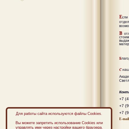
Е
сли
отде
возмо
В
отл
стои
выда
матер
Б
лаго
С
наи
Акаде
Свет
Конт
+7 (
+7 (
+7 (
Для работы сайта используются файлы Cookies.
Е-
mail
Вы можете запретить использование Cookies или
управлять ими через настройки вашего браузера.