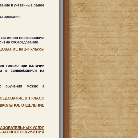
ование в указанные ранее
стирование.
экзаменов по окончанию
иси) на собеседование.
ОВАНИЕ во 2-4 классы
ен только при наличии
 в заявке/записи на
ью обучения можно в
СЕДОВАНИЕ В 1 КЛАСС
ШКОЛЬНОЕ ОТДЕЛЕНИЕ
РАЗОВАТЕЛЬНЫХ УСЛУГ
-ЗАОЧНОГО ОБУЧЕНИЯ