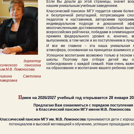
Если Вы дошли до этой страницы, значит все
нашим уникальным учебным заведением.
Классический пансион МГУ гордится своим боле
и безупречной репутацией, потрясающим сло
педагогов и наставников, авторскими програ
индивидуальном подходе и доказанной эфф
многочисленными достижениями: стабильно высо
всероссийских рейтингах, победами в олимпиадном
премиях федерального уровня и, конечно, в
выпускников, в том числе и их поступлением в луч
И все же главное – эта наша уникальная м
атмосфера, основанная на принципах взаимного у
Успешное воспитание возможно только в тесном 
школы. Поэтому при отборе детей мы об
к. директор
собеседование с каждой семьей. Нам очень важ
ссического пансиона
на образование и воспитание вашего ребенка сов
им.М.В. Ломоносова
мушкина Светлана
димировна
П
на 2026/2027 учебный год открывается 28 января 20
рием
Предлагаю Вам ознакомиться с порядком поступления
в Классический пансион МГУ имени М.В. Ломоносова
Классический пансион МГУ им. М.В. Ломоносова
принимаются дети с хорош
потенциалом и высокой мотивацией к обучению, успешно прошедшие с