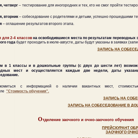
я, четверг
– тестирование для иногородних и тех, кто не смог пройти тестир
я, вторник
– собеседование с родителями и детьми, успешно прошедшими те
ая
– оглашение результатов второго этапа.
п для 2-4 классов
на освободившиеся места по результатам переводных 
ого года
будет проходить в июле-августе, даты будут указаны в заявках (зап
ЗАПИСЬ НА СОБЕСЕД
ем в 1 классы и в дошкольные группы (с двух до шести лет) возмож
одных мест и осуществляется каждые две недели, даты указаны
седование.
акомиться с информацией о наличии вакантных мест, стоимост
еле
"Стоимость обучения".
ЗАПИСЬ НА СОБЕ
ЗАПИСЬ НА СОБЕСЕДОВАНИЕ В ДО
О
тделение заочного и очно-заочного обучения
ПРЕЙСКУРАНТ ОБ
ЗАОЧНОГО ОЧНО