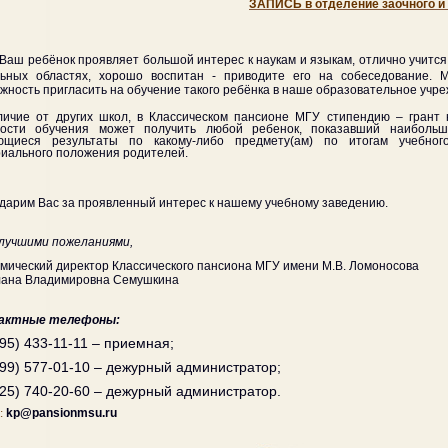
ЗАПИСЬ в отделение заочного и 
 Ваш ребёнок проявляет большой интерес к наукам и языкам, отлично учится
льных областях, хорошо воспитан - приводите его на собеседование. 
жность пригласить на обучение такого ребёнка в наше образовательное учр
ичие от других школ, в Классическом пансионе МГУ стипендию – гран
мости обучения может получить любой ребенок, показавший наиболь
ющиеся результаты по какому-либо предмету(ам) по итогам учебног
иального положения родителей.
дарим Вас за проявленный интерес к нашему учебному заведению.
лучшими пожеланиями,
мический директор Классического пансиона МГУ имени М.В. Ломоносова
лана Владимировна Семушкина
актные телефоны:
495) 433-11-11 – приемная;
999) 577-01-10 – дежурный администратор;
925) 740-20-60 – дежурный администратор.
:
kp
@
pansionmsu
.
ru