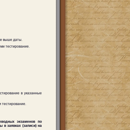
ые выше даты.
ми тестирование.
естирование в указанные
и тестирование.
еводных экзаменов по
ы в заявках (записи) на