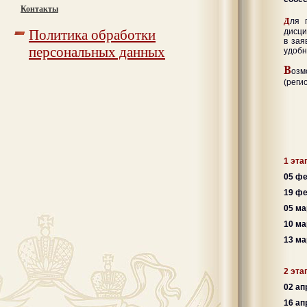
Контакты
Д
ля 
дисци
Политика обработки
в зая
персональных данных
удобн
В
оз
(реги
1 эта
05 фе
19 фе
05 ма
10 ма
13 м
2 эта
02 ап
16 ап