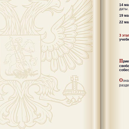
14 ма
даты.
19 ма
22 м
3 эта
учебн
П
ри
своб
собе
О
зн
разд